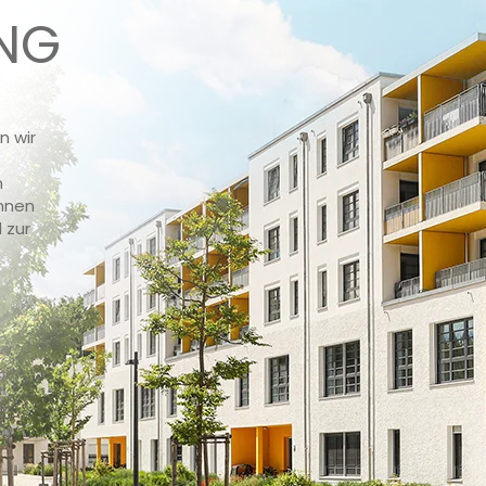
NG
 wir
m
Ihnen
 zur