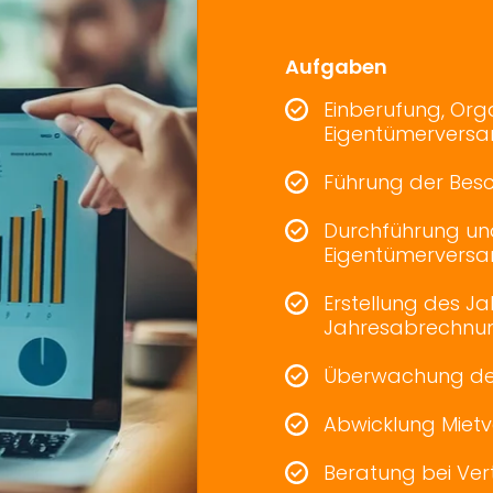
Aufgaben
Einberufung, Orga
Eigentümervers
Führung der Bes
Durchführung un
Eigentümervers
Erstellung des J
Jahresabrechnu
Überwachung des
Abwicklung Mietv
Beratung bei Ver