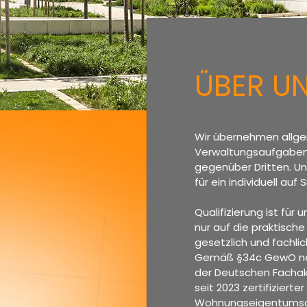
ÜBER U
Wir übernehmen allge
Verwaltungsaufgaben r
gegenüber Dritten. Un
für ein individuell au
Qualifizierung ist für
nur auf die praktisch
gesetzlich und fachli
Gemäß §34c GewO ne
der Deutschen Fachaka
seit 2023 zertifiziert
Wohnungseigentumsg